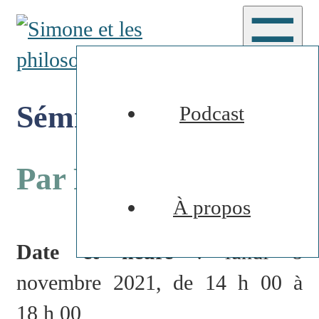
☰
Séminaire
Podcast
Par Peggy Avez
À propos
Date et heure
: lundi 8
novembre 2021, de 14 h 00 à
18 h 00